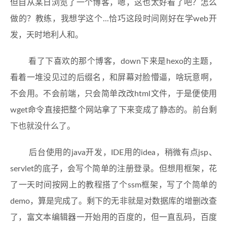
但自从某日浏览了一个博客，嗯，这也太好看了吧？怎么
做的？教练，我想学这个...恰巧这段时间刚好在学web开
发，天时地利人和。
看了下喜欢的那个博客，down下来是hexo的主题，
看着一堆没见过的后缀名，和屏幕对脸懵逼，啥玩意啊，
不会用。不会前端，只会简单改改html文件，于是便使用
wget命令直接把整个网站拿了下来变成了静态的。前台剩
下也就没什么了。
后台使用的java开发，IDE用的idea，稍微有点jsp、
servlet的底子，会写个简单的注册登录。但想用框架，花
了一天时间按网上的教程搭了个ssm框架，写了个简单的
demo，算是完成了。剩下的无非就是对数据库的增删改查
了，富文本编辑器一开始用的百度的，但一直乱码，百度