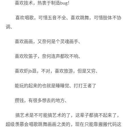
喜欢技术，热衷于制造bug！
喜欢唱歌，可惜五音不全、喜欢跳舞，可惜肢体不协
调、
喜欢画画，又奈何是个灵魂画手、
喜欢吹笛子，奈何连声都吹不响、
喜欢虾jb逛，不对，喜欢旅游，但是又穷、
能玩的起来的也就是睡睡觉、打打王者了
攒钱，有很多想去的地方、
搞艺术是不可能搞艺术的了，这辈子都搞不起来了，
超级羡慕会唱歌跳舞画画之类的，现在只能靠搬搬代码这