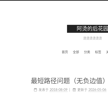
阿烫的后花
烫烫烫烫烫烫
首页
全部
分类
标签
最短路径问题（无负边值）——D
发表于
2018-08-09
更新于
2026-05-06