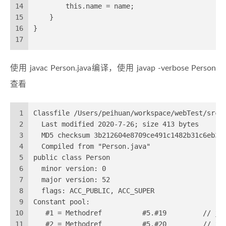
14
        this.name = name;
15
    }
16
}
17
使用 javac Person.java编译，使用 javap -verbose Person
查看
1
Classfile /Users/peihuan/workspace/webTest/src/
2
  Last modified 2020-7-26; size 413 bytes
3
  MD5 checksum 3b212604e8709ce491c1482b31c6eb32
4
  Compiled from "Person.java"
5
public class Person
6
  minor version: 0
7
  major version: 52
8
  flags: ACC_PUBLIC, ACC_SUPER
9
Constant pool:
10
   #1 = Methodref          #5.#19         // ja
11
   #2 = Methodref          #5.#20         // ja