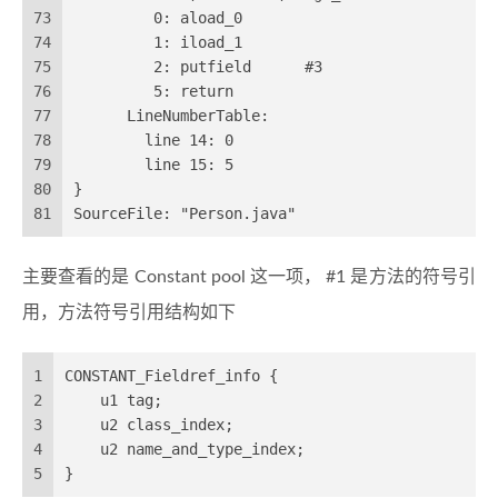
73
         0: aload_0
74
         1: iload_1
75
         2: putfield      #3                  /
76
         5: return
77
      LineNumberTable:
78
        line 14: 0
79
        line 15: 5
80
}
81
SourceFile: "Person.java"
主要查看的是 Constant pool 这一项， #1 是方法的符号引
用，方法符号引用结构如下
1
CONSTANT_Fieldref_info {
2
    u1 tag;
3
    u2 class_index;
4
    u2 name_and_type_index;
5
}