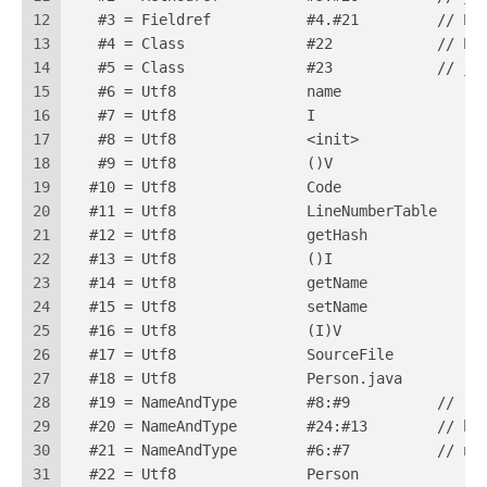
12
   #3 = Fieldref           #4.#21         // Pe
13
   #4 = Class              #22            // Pe
14
   #5 = Class              #23            // ja
15
   #6 = Utf8               name
16
   #7 = Utf8               I
17
   #8 = Utf8               <init>
18
   #9 = Utf8               ()V
19
  #10 = Utf8               Code
20
  #11 = Utf8               LineNumberTable
21
  #12 = Utf8               getHash
22
  #13 = Utf8               ()I
23
  #14 = Utf8               getName
24
  #15 = Utf8               setName
25
  #16 = Utf8               (I)V
26
  #17 = Utf8               SourceFile
27
  #18 = Utf8               Person.java
28
  #19 = NameAndType        #8:#9          // "<
29
  #20 = NameAndType        #24:#13        // ha
30
  #21 = NameAndType        #6:#7          // na
31
  #22 = Utf8               Person