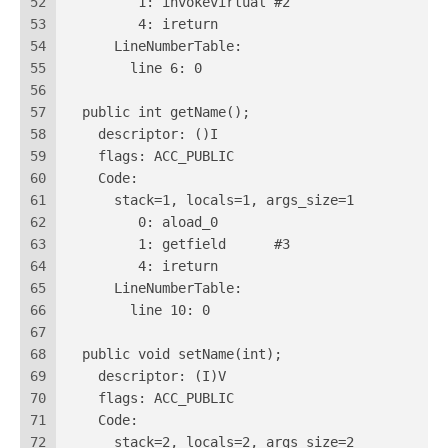
52
         1: invokevirtual #2                  /
53
         4: ireturn
54
      LineNumberTable:
55
        line 6: 0
56
57
  public int getName();
58
    descriptor: ()I
59
    flags: ACC_PUBLIC
60
    Code:
61
      stack=1, locals=1, args_size=1
62
         0: aload_0
63
         1: getfield      #3                  /
64
         4: ireturn
65
      LineNumberTable:
66
        line 10: 0
67
68
  public void setName(int);
69
    descriptor: (I)V
70
    flags: ACC_PUBLIC
71
    Code:
72
      stack=2, locals=2, args_size=2