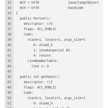
32
  #23 = Utf8               java/lang/Object
33
  #24 = Utf8               hashCode
34
{
35
  public Person();
36
    descriptor: ()V
37
    flags: ACC_PUBLIC
38
    Code:
39
      stack=1, locals=1, args_size=1
40
         0: aload_0
41
         1: invokespecial #1                  /
42
         4: return
43
      LineNumberTable:
44
        line 1: 0
45
46
  public int getHash();
47
    descriptor: ()I
48
    flags: ACC_PUBLIC
49
    Code:
50
      stack=1, locals=1, args_size=1
51
         0: aload_0