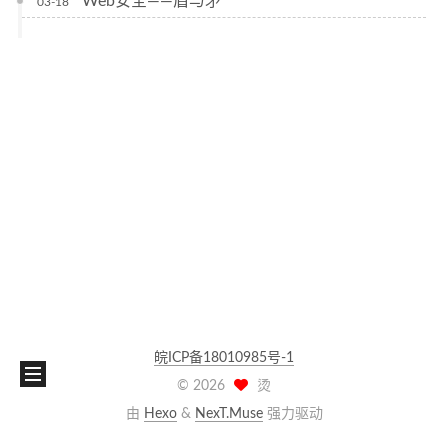
Web安全——盾与矛
03-18
皖ICP备18010985号-1
©
2026
烫
由
Hexo
&
NexT.Muse
强力驱动