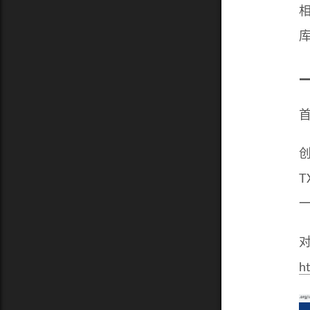
相
创
T
h