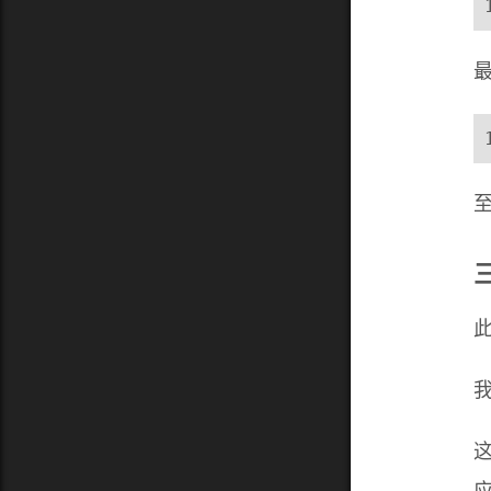
此
我
这