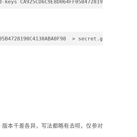
d-keys CA925CD6C9E8D064FF05B4728190C4130ABA0F
05B4728190C4130ABA0F98  > secret.gpg
adle 版本千差各异，写法都略有去呗，仅参对