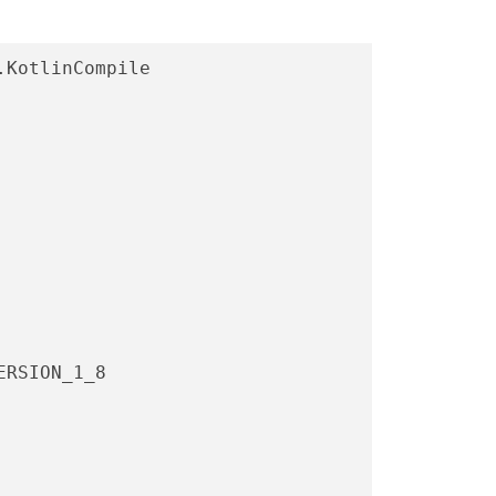
.KotlinCompile
ERSION_1_8