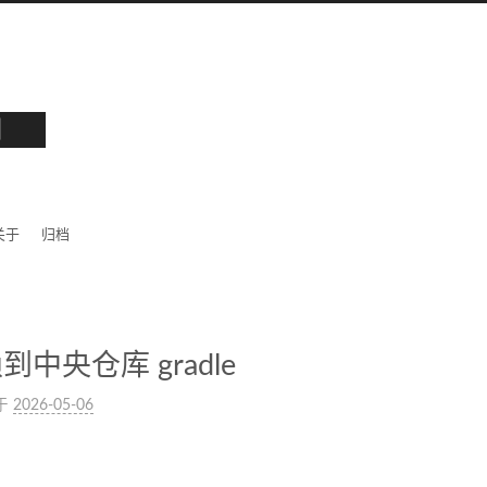
园
关于
归档
中央仓库 gradle
于
2026-05-06