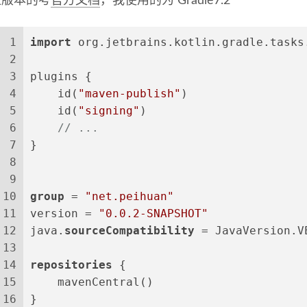
应版本的考
官方文档
，我使用的为 Gradle7.2
1
import
 org.jetbrains.kotlin.gradle.tasks
2
3
plugins {
4
    id(
"maven-publish"
)
5
    id(
"signing"
)
6
// ...
7
}
8
9
10
group
 = 
"net.peihuan"
11
version = 
"0.0.2-SNAPSHOT"
12
java.
sourceCompatibility
 = JavaVersion.V
13
14
repositories
 {
15
    mavenCentral()
16
}