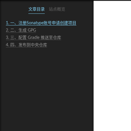
文章目录
站点概览
1.
一、注册Sonatype账号申请创建项目
2.
二、生成 GPG
3.
三、配置 Gradle 推送至仓库
4.
四、发布到中央仓库